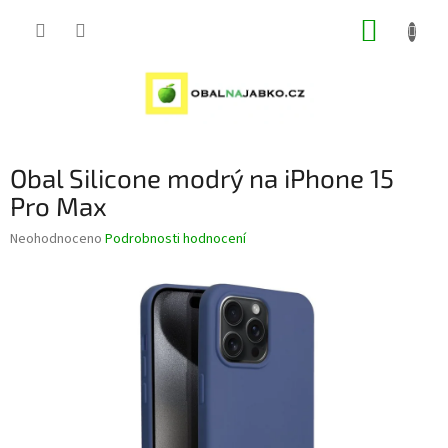
Přejít
NÁKUP
na
obsah
KOŠÍK
Obal Silicone modrý na iPhone 15
Pro Max
Průměrné
Neohodnoceno
Podrobnosti hodnocení
hodnocení
produktu
je
0,0
z
5
hvězdiček.