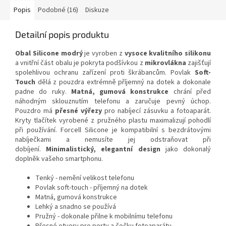
Popis
Podobné (16)
Diskuze
Detailní popis produktu
Obal Silicone modrý
je vyroben z
vysoce kvalitního silikonu
a vnitřní část obalu je pokryta podšívkou z
mikrovlákna
zajišťují
spolehlivou ochranu zařízení proti škrábancům. Povlak
Soft-
Touch
dělá z pouzdra extrémně příjemný na dotek a dokonale
padne do ruky.
Matná, gumová konstrukce
chrání před
náhodným sklouznutím telefonu a zaručuje pevný úchop.
Pouzdro má
přesné výřezy
pro nabíjecí zásuvku a fotoaparát.
Kryty tlačítek vyrobené z pružného plastu maximalizují pohodlí
při používání. Forcell Silicone je kompatibilní s bezdrátovými
nabíječkami a nemusíte jej odstraňovat při
dobíjení.
Minimalistický, elegantní design
jako dokonalý
doplněk vašeho smartphonu.
Tenký - nemění velikost telefonu
Povlak soft-touch - příjemný na dotek
Matná, gumová konstrukce
Lehký a snadno se používá
Pružný - dokonale přilne k mobilnímu telefonu