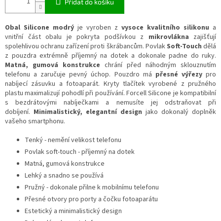
Přidat do košíku
Obal Silicone modrý
je vyroben z
vysoce kvalitního silikonu
a
vnitřní část obalu je pokryta podšívkou z
mikrovlákna
zajišťují
spolehlivou ochranu zařízení proti škrábancům. Povlak
Soft-Touch
dělá
z pouzdra extrémně příjemný na dotek a dokonale padne do ruky.
Matná, gumová konstrukce
chrání před náhodným sklouznutím
telefonu a zaručuje pevný úchop. Pouzdro má
přesné výřezy
pro
nabíjecí zásuvku a fotoaparát. Kryty tlačítek vyrobené z pružného
plastu maximalizují pohodlí při používání. Forcell Silicone je kompatibilní
s bezdrátovými nabíječkami a nemusíte jej odstraňovat při
dobíjení.
Minimalistický, elegantní design
jako dokonalý doplněk
vašeho smartphonu.
Tenký - nemění velikost telefonu
Povlak soft-touch - příjemný na dotek
Matná, gumová konstrukce
Lehký a snadno se používá
Pružný - dokonale přilne k mobilnímu telefonu
Přesné otvory pro porty a čočku fotoaparátu
Estetický a minimalistický design