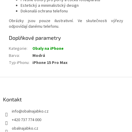
Přesné otvory pro porty a čočku fotoaparátu
Estetický a minimalistický design
Dokonalá ochrana telefonu
Obrázky jsou pouze ilustrativní. Ve skutečnosti výřezy
odpovídají danému telefonu.
Doplňkové parametry
Kategorie
:
Obaly na iPhone
Barva
:
Modrá
Typ iPhonu
:
iPhone 15 Pro Max
Z
á
p
a
Kontakt
t
info
@
obalnajabko.cz
í
+420 737 774 000
obalnajabko.cz