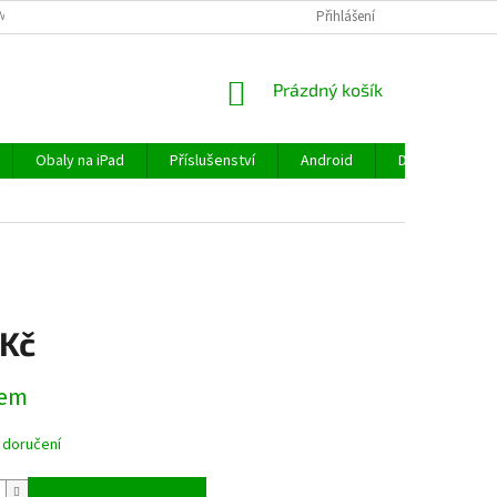
MÍNKY
OCHRANA OSOBNÍCH ÚDAJŮ
VRÁCENÍ ZBOŽÍ
Přihlášení
REKLAMA
NÁKUPNÍ
Prázdný košík
KOŠÍK
Obaly na iPad
Příslušenství
Android
Doprava a plat
 Kč
dem
 doručení