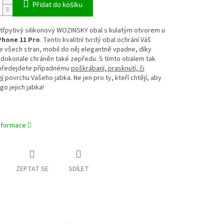
Přidat do košíku
třpytivý silikonový WOZINSKY obal s kulatým otvorem u
Phone 11 Pro
. Tento kvalitní tvrdý obal ochrání Váš
e všech stran, mobil do něj elegantně vpadne, díky
 dokonale chráněn také zepředu. S tímto obalem tak
předejdete případnému
poškrábaní, prasknutí, či
í
povrchu Vašeho jabka. Ne jen pro ty, kteří chtějí, aby
ogo jejich jabka!
informace
ZEPTAT SE
SDÍLET