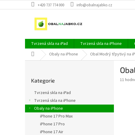
Přejít
+420 737 774 000
info@obalnajabko.cz
na
obsah
Tvrzená skla na iPad
Tvrzená skla na iPhone
Domů
Obaly na iPhone
Obal Modrý třpytivý na i
P
Obal
o
Přeskočit
s
Průměr
11 hodn
Kategorie
kategorie
t
hodnoce
r
produkt
Tvrzená skla na iPad
a
je
Tvrzená skla na iPhone
5,0
n
z
Obaly na iPhone
n
5
í
iPhone 17 Pro Max
hvězdič
p
iPhone 17 Pro
a
iPhone 17 Air