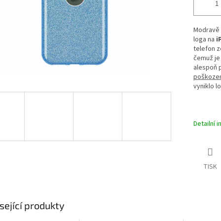
Modravě 
loga na
i
telefon z
čemuž je
alespoň 
poškozen
vyniklo l
Detailní 
TISK
sející produkty