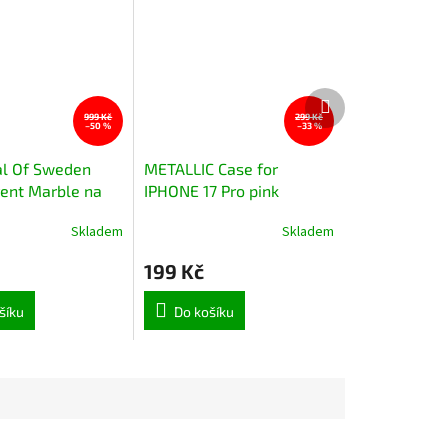
Další
produkt
999 Kč
299 Kč
–50 %
–33 %
al Of Sweden
METALLIC Case for
rent Marble na
IPHONE 17 Pro pink
 Pro
Skladem
Skladem
199 Kč
šíku
Do košíku