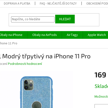
DOPRAVA A PLATBA
FAQ - NEJČASTĚJŠÍ DOTAZY
OBCHODNÍ POD
HLEDAT
Obaly na iPhone
Obaly na AirPods
AirTagy
Apple Watch
Phone 11 Pro
 Modrý třpytivý na iPhone 11 Pro
né
ocení
Podrobnosti hodnocení
ní
169
u
Měrná
Skla
cena:
ek.
Možnosti