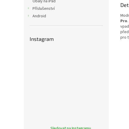
Obaly na iPad
Det
Příslušenství
Modr
Android
Pro
.
vpad
před
pro t
Instagram
Sledovat na Instagramu