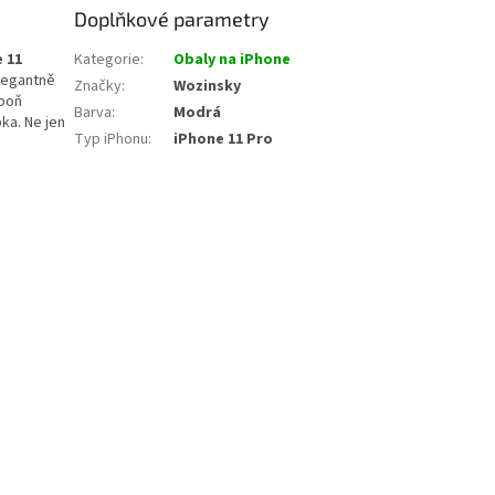
Doplňkové parametry
 11
Kategorie
:
Obaly na iPhone
elegantně
Značky
:
Wozinsky
spoň
Barva
:
Modrá
ka. Ne jen
Typ iPhonu
:
iPhone 11 Pro