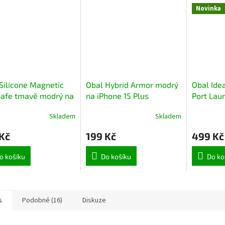
Novinka
Silicone Magnetic
Obal Hybrid Armor modrý
Obal Ide
afe tmavě modrý na
na iPhone 15 Plus
Port Lau
e 13 Pro
iPhone 13
Skladem
Skladem
Kč
199 Kč
499 Kč
o košíku
Do košíku
Do ko
s
Podobné (16)
Diskuze