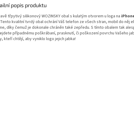
ailní popis produktu
avě třpytivý silikonový WOZINSKY obal s kulatým otvorem u loga na
iPhone
 Tento kvalitní tvrdý obal ochrání Váš telefon ze všech stran, mobil do něj 
ne, díky čemuž je dokonale chráněn také zepředu. S tímto obalem tak ale
ejdete případnému
poškrábaní, prasknutí, či poškození
povrchu Vašeho jab
y, kteří chtějí, aby vyniklo logo jejich jabka!