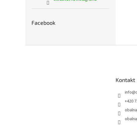
Facebook
Z
á
p
a
t
Kontakt
í
info
@
+420 7
obalna
obalna