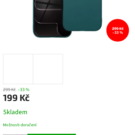
299 Kč
–33 %
299 Kč
–33 %
199 Kč
Měrná
Skladem
cena:
Možnosti doručení