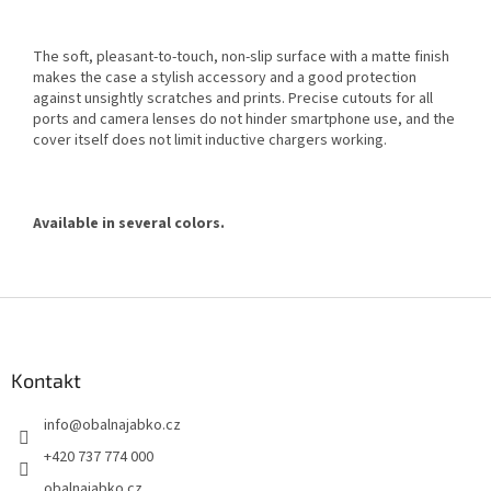
The soft, pleasant-to-touch, non-slip surface with a matte finish
makes the case a stylish accessory and a good protection
against unsightly scratches and prints. Precise cutouts for all
ports and camera lenses do not hinder smartphone use, and the
cover itself does not limit inductive chargers working.
Available in several colors.
Z
á
p
a
Kontakt
t
info
@
obalnajabko.cz
í
+420 737 774 000
obalnajabko.cz