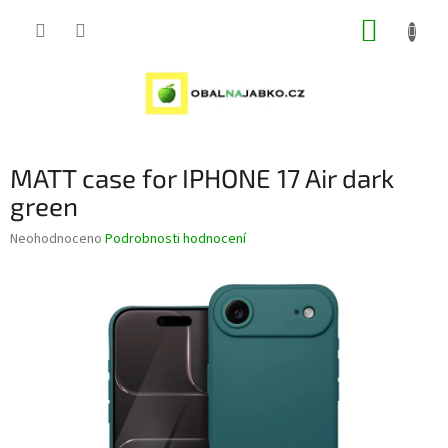
Přejít
NÁKUP
na
obsah
KOŠÍK
MATT case for IPHONE 17 Air dark
green
Průměrné
Neohodnoceno
Podrobnosti hodnocení
hodnocení
produktu
je
0,0
z
5
hvězdiček.